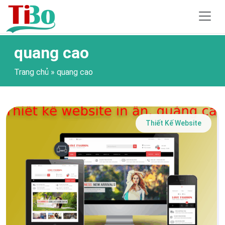
quang cao
Trang chủ
»
quang cao
Thiết Kế Website