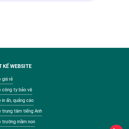
T KẾ WEBSITE
 giá rẻ
e công ty bảo vệ
 in ấn, quảng cáo
 trung tâm tiếng Anh
e trường mầm non