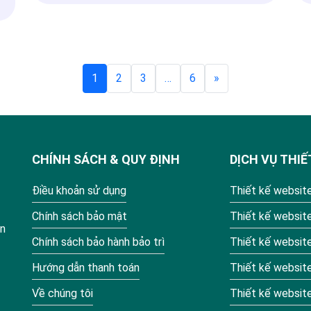
Phân
1
2
3
…
6
»
trang
bài
viết
CHÍNH SÁCH & QUY ĐỊNH
DỊCH VỤ THIẾ
Điều khoản sử dụng
Thiết kế website
Chính sách bảo mật
Thiết kế websit
ận
Chính sách bảo hành bảo trì
Thiết kế website
Hướng dẫn thanh toán
Thiết kế website
Về chúng tôi
Thiết kế websit