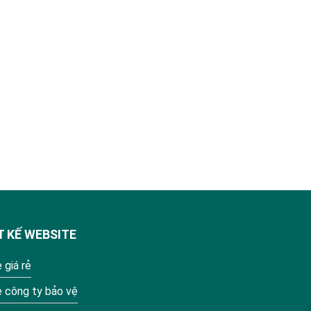
T KẾ WEBSITE
 giá rẻ
e công ty bảo vệ