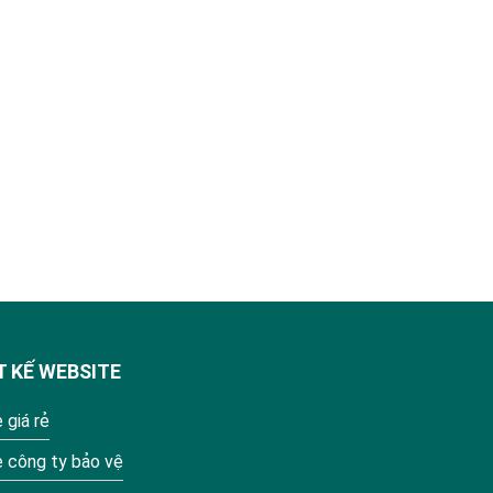
T KẾ WEBSITE
 giá rẻ
e công ty bảo vệ