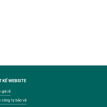
T KẾ WEBSITE
 giá rẻ
e công ty bảo vệ