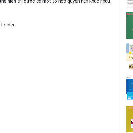
thể hiển thị được cả một tổ hợp quyền hạn khác nhau.
 Folder.