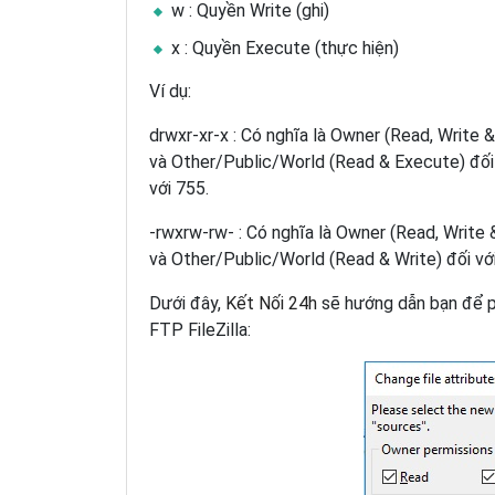
w : Quyền Write (ghi)
x : Quyền Execute (thực hiện)
Ví dụ:
drwxr-xr-x : Có nghĩa là Owner (Read, Write
và Other/Public/World (Read & Execute) đối 
với 755.
-rwxrw-rw- : Có nghĩa là Owner (Read, Write 
và Other/Public/World (Read & Write) đối với 
Dưới đây,
Kết Nối 24h
sẽ hướng dẫn bạn để p
FTP FileZilla: