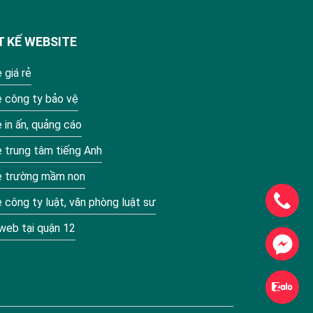
T KẾ WEBSITE
 giá rẻ
e công ty bảo vệ
 in ấn, quảng cáo
 trung tâm tiếng Anh
e trường mầm non
 công ty luật, văn phòng luật sư
 web tại quận 12