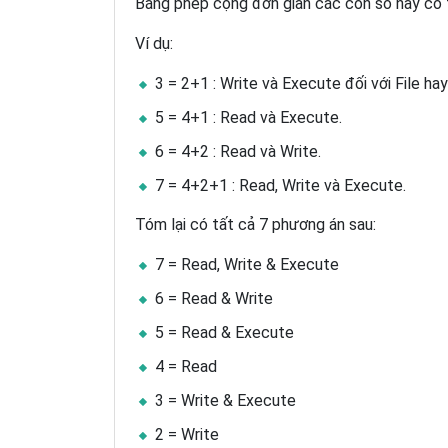
Bằng phép cộng đơn giản các con số này có 
Ví dụ:
3 = 2+1 : Write và Execute đối với File hay
5 = 4+1 : Read và Execute.
6 = 4+2 : Read và Write.
7 = 4+2+1 : Read, Write và Execute.
Tóm lại có tất cả 7 phương án sau:
7 = Read, Write & Execute
6 = Read & Write
5 = Read & Execute
4 = Read
3 = Write & Execute
2 = Write