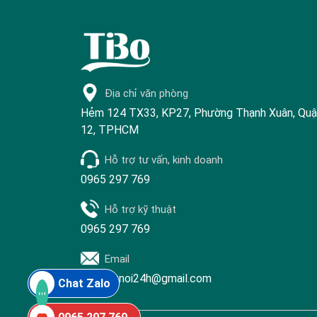
Địa chỉ văn phòng
Hẻm 124 TX33, KP27, Phường Thạnh Xuân, Qu
12, TPHCM
Hỗ trợ tư vấn, kinh doanh
0965 297 769
Hỗ trợ kỹ thuật
0965 297 769
Email
info.ketnoi24h@gmail.com
Chat Zalo