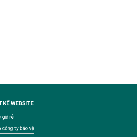
T KẾ WEBSITE
 giá rẻ
e công ty bảo vệ