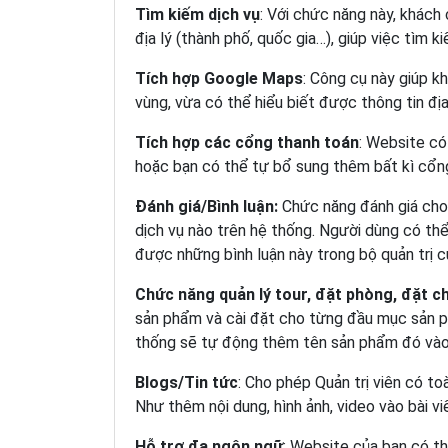
Tìm kiếm dịch vụ
: Với chức năng này, khách
địa lý (thành phố, quốc gia…), giúp việc tìm k
Tích hợp Google Maps
: Công cụ này giúp k
vùng, vừa có thể hiểu biết được thông tin địa
Tích hợp các cổng thanh toán
: Website có
hoặc bạn có thể tự bổ sung thêm bất kì cổn
Đánh giá/Bình luận:
Chức năng đánh giá cho 
dịch vụ nào trên hệ thống. Người dùng có thể
được những bình luận này trong bộ quản trị c
Chức năng quản lý tour, đặt phòng, đặt c
sản phẩm và cài đặt cho từng đầu mục sản 
thống sẽ tự động thêm tên sản phẩm đó vào 
Blogs/Tin tức
: Cho phép Quản trị viên có to
Như thêm nội dung, hình ảnh, video vào bài v
Hỗ trợ đa ngôn ngữ
: Website của bạn có th