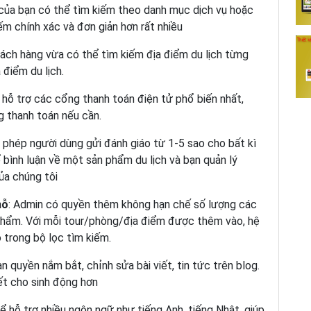
 của bạn có thể tìm kiếm theo danh mục dịch vụ hoặc
iếm chính xác và đơn giản hơn rất nhiều
hách hàng vừa có thể tìm kiếm địa điểm du lịch từng
 điểm du lịch.
 hỗ trợ các cổng thanh toán điện tử phổ biến nhất,
g thanh toán nếu cần.
phép người dùng gửi đánh giáo từ 1-5 sao cho bất kì
 bình luận về một sản phẩm du lịch và bạn quản lý
ủa chúng tôi
hỗ
: Admin có quyền thêm không hạn chế số lượng các
phẩm. Với mỗi tour/phòng/địa điểm được thêm vào, hệ
trong bộ lọc tìm kiếm.
àn quyền nắm bắt, chỉnh sửa bài viết, tin tức trên blog.
iết cho sinh động hơn
ể hỗ trợ nhiều ngôn ngữ như tiếng Anh, tiếng Nhật, giúp